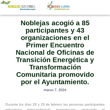
OFICINA DE TRANSICIÓN ENERGÉTICA
COMUNIDAD ENERGÉTICA LOCAL
Noblejas acogió a 85
participantes y 43
organizaciones en el
Primer Encuentro
Nacional de Oficinas de
Transición Energética y
Transformación
Comunitaria promovido
por el Ayuntamiento.
marzo 7, 2024
Durante los días 28 y 29 de febrero las personas participantes
estuvieron intercambiando experiencias, revisando el