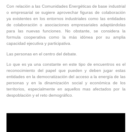
Con relación a las Comunidades Energéticas de base industrial
o empresarial se sugiere aprovechar figuras de colaboración
ya existentes en los entornos industriales como las entidades
de colaboración o asociaciones empresariales adaptándolas
para las nuevas funciones. No obstante, se considera la
formula cooperativa como la más idónea por su amplia
capacidad ejecutiva y participativa.
Las personas en el centro del debate.
Lo que es ya una constante en este tipo de encuentros es el
reconocimiento del papel que pueden y deben jugar estas
entidades en la democratización del acceso a la energía de las
personas y en la dinamización social y económica de los
territorios, especialmente en aquellos mas afectados por la
despoblación y el reto demográfico.