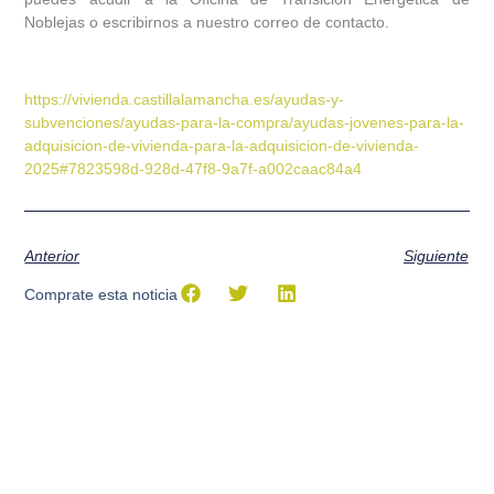
Noblejas
o escribirnos a nuestro correo de contacto.
https://vivienda.castillalamancha.es/ayudas-y-
subvenciones/ayudas-para-la-compra/ayudas-jovenes-para-la-
adquisicion-de-vivienda-para-la-adquisicion-de-vivienda-
2025#7823598d-928d-47f8-9a7f-a002caac84a4
Anterior
Siguiente
Comprate esta noticia