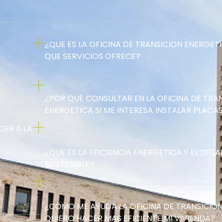
¿QUE ES LA OFICINA DE TRANSICION ENERGET
QUE SERVICIOS OFRECE?
¿POR QUÉ CONSULTAR EN LA OFICINA DE TRA
ENERGETICA SI ME INTERESA INSTALAR PLAC
ER A LA
¿QUE ES LA EFICIENCIA ENERGETICA Y EL DES
SOSTENIBLE?
E
¿COMO ME AYUDA LA OFICINA DE TRANSICION
QUIERO HACER MAS EFICIENTE MI VIVIENDA?