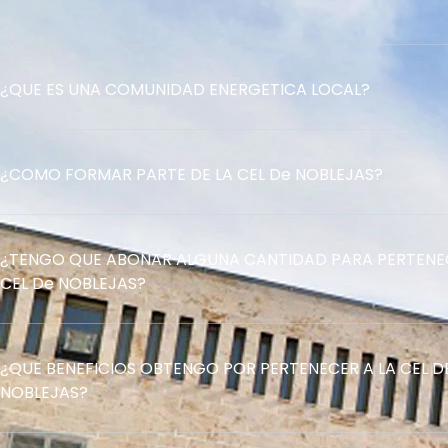
¿QUE ES UNA COMUNIDAD ENERGETICA LOCAL?
¿COMO FORMAR PARTE DE LA CEL De NOBLEJAS?
¿TENGO QUE ABONAR ALGUNA CANTIDAD PARA PERTENEC
CEL De NOBLEJAS?
¿QUE BENEFICIOS OBTENGO POR PERTENECER A LA CEL D
NOBLEJAS?