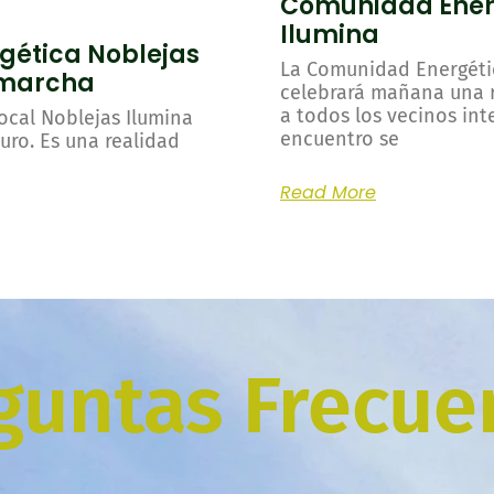
Comunidad Ener
Ilumina
gética Noblejas
La Comunidad Energétic
 marcha
celebrará mañana una r
a todos los vecinos int
ocal Noblejas Ilumina
encuentro se
uro. Es una realidad
Read More
guntas Frecue