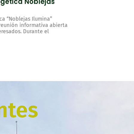
gética Noblejas
a “Noblejas Ilumina”
eunión informativa abierta
eresados. Durante el
ntes