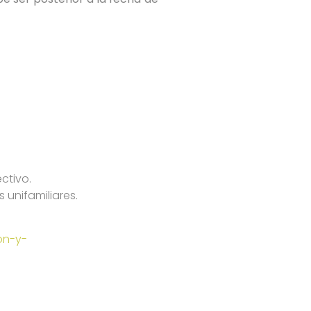
ctivo.
s unifamiliares.
on-y-